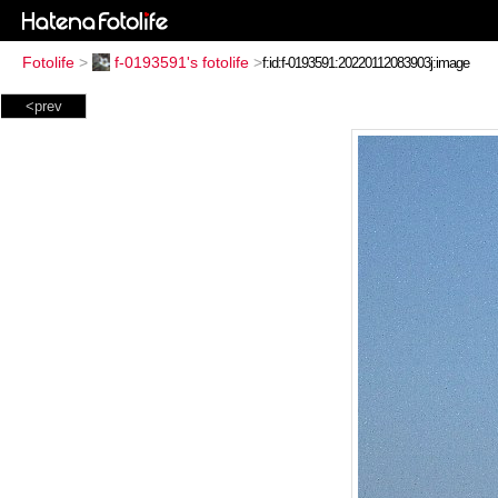
Fotolife
>
f-0193591's fotolife
>
<prev