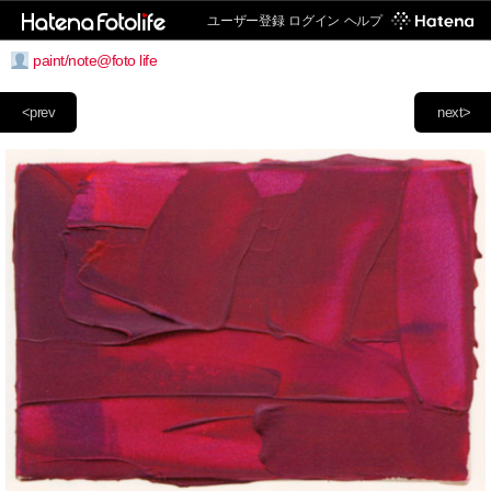
ユーザー登録
ログイン
ヘルプ
paint/note@foto life
<prev
next>