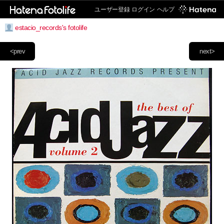
ユーザー登録
ログイン
ヘルプ
estacio_records's fotolife
<prev
next>