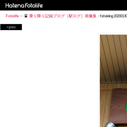
Fotolife
>
乗り降り記録ブログ［駅ログ］画像集
>
<prev