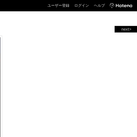
ユーザー登録
ログイン
ヘルプ
next>