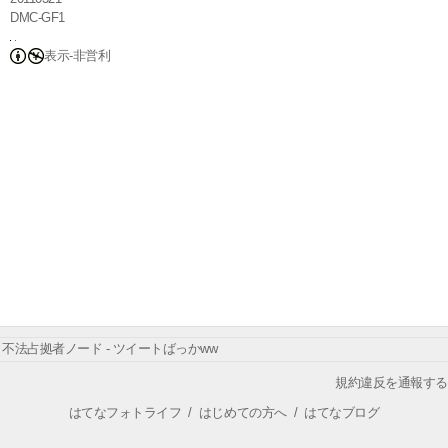
DMC-GF1
表示-非営利
不法占拠者ノード - ツイートばっかww
規約違反を通報する
はてなフォトライフ
/
はじめての方へ
/
はてなブログ