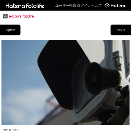
ユーザー登録
ログイン
ヘルプ
e-boo's fotolife
<prev
next>
20110321