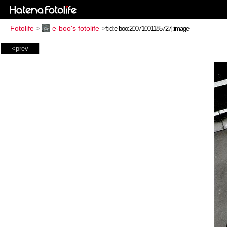
Fotolife
>
e-boo's fotolife
>
<prev