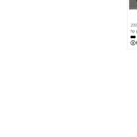
200
hp 