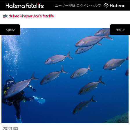
ユーザー登録
ログイン
ヘルプ
dukedivingservice's fotolife
<prev
next>
20221103