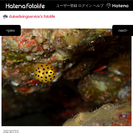
ユーザー登録
ログイン
ヘルプ
dukedivingservice's fotolife
<prev
next>
20210715