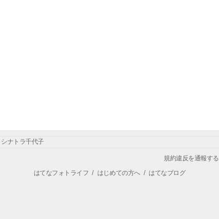
シナトラ千代子
規約違反を通報する
はてなフォトライフ
/
はじめての方へ
/
はてなブログ