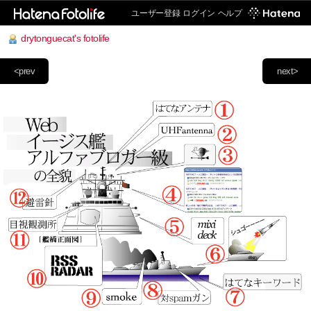
ユーザー登録
ログイン
ヘルプ
drytonguecat's fotolife
<prev
next>