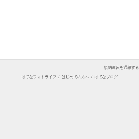
規約違反を通報する
はてなフォトライフ
/
はじめての方へ
/
はてなブログ