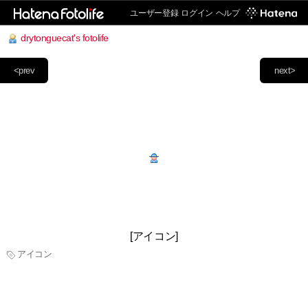
ユーザー登録
ログイン
ヘルプ
drytonguecat's fotolife
<prev
next>
[アイコン]
アイコン