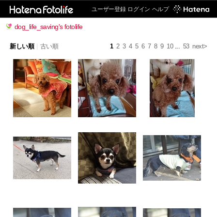
ユーザー登録
ログイン
ヘルプ
dog_life_saving's fotolife
新しい順
|
古い順
1
2
3
4
5
6
7
8
9
10
...
53
next>