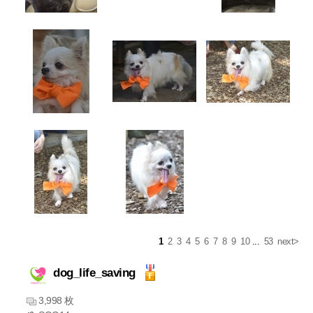
1
2
3
4
5
6
7
8
9
10
...
53
next>
dog_life_saving
3,998 枚