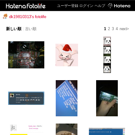
ユーザー登録
ログイン
ヘルプ
dk19810313's fotolife
新しい順
|
古い順
1
2
3
4
next>