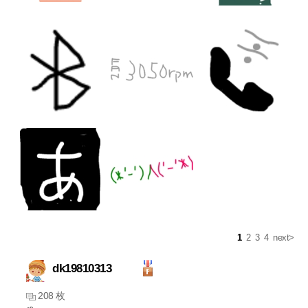
1
2
3
4
next>
dk19810313
208 枚