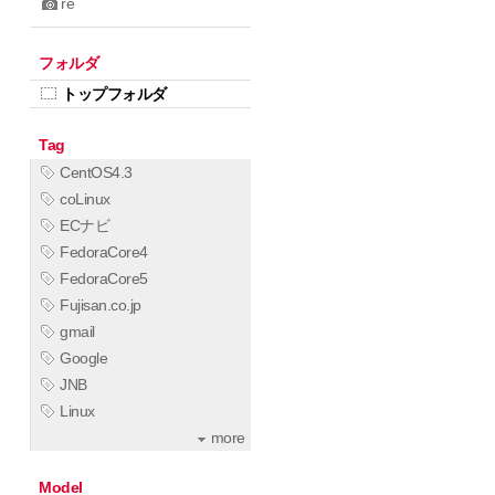
re
フォルダ
トップフォルダ
Tag
CentOS4.3
coLinux
ECナビ
FedoraCore4
FedoraCore5
Fujisan.co.jp
gmail
Google
JNB
Linux
more
Model