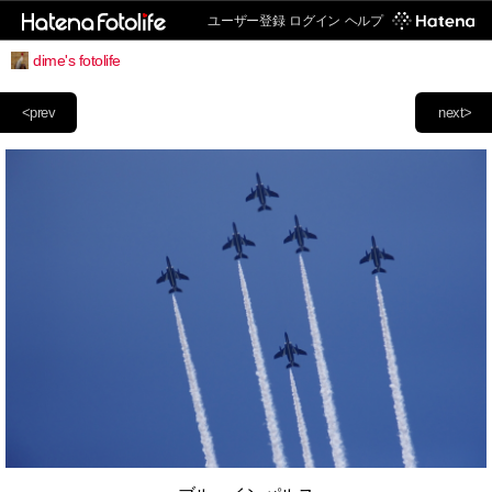
ユーザー登録
ログイン
ヘルプ
dime's fotolife
<prev
next>