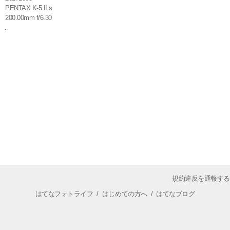
PENTAX K-5 II s
200.00mm f/6.30
規約違反を通報する
はてなフォトライフ
/
はじめての方へ
/
はてなブログ