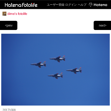
ユーザー登録
ログイン
ヘルプ
dime's fotolife
<prev
next>
20171008