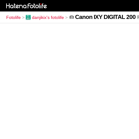
Canon IXY DIGITAL 200
Fotolife
>
danjikix's fotolife
>