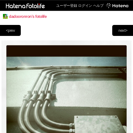
ユーザー登録
ログイン
ヘルプ
dadooronron's fotolife
<prev
next>