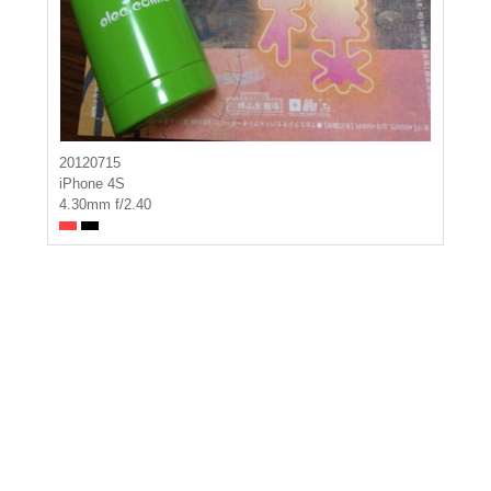
20120715
iPhone 4S
4.30mm f/2.40