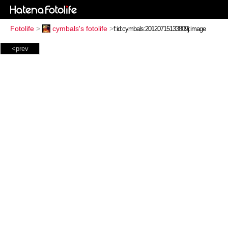
Fotolife
>
cymbals's fotolife
>
<prev