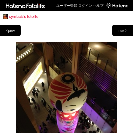
ユーザー登録
ログイン
ヘルプ
cymbals's fotolife
<prev
next>