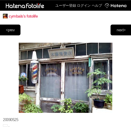
ユーザー登録
ログイン
ヘルプ
cymbals's fotolife
<prev
next>
20090525