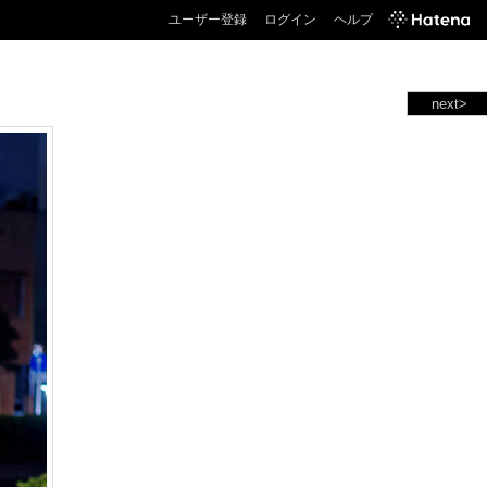
ユーザー登録
ログイン
ヘルプ
next>