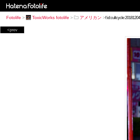
Fotolife
>
ToxicWorks fotolife
>
アメリカン
>
<prev