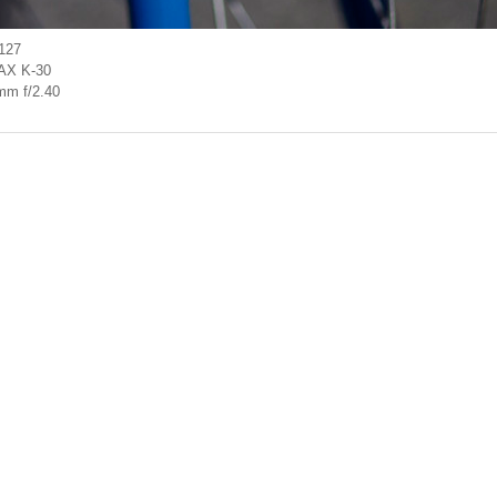
127
AX K-30
mm f/2.40