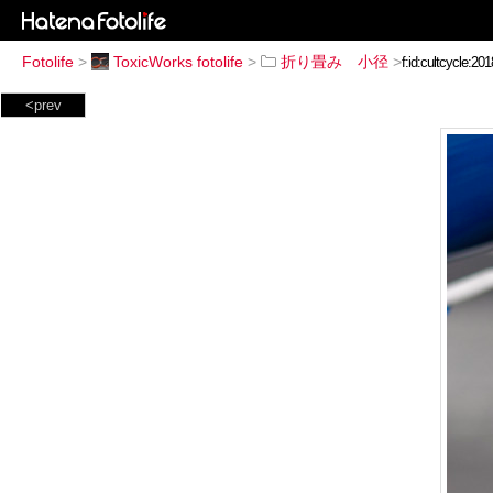
Fotolife
>
ToxicWorks fotolife
>
折り畳み 小径
>
<prev