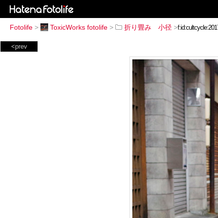
Fotolife
>
ToxicWorks fotolife
>
折り畳み 小径
>
<prev