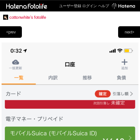
ユーザー登録
ログイン
ヘルプ
cottonwhite's fotolife
<prev
next>