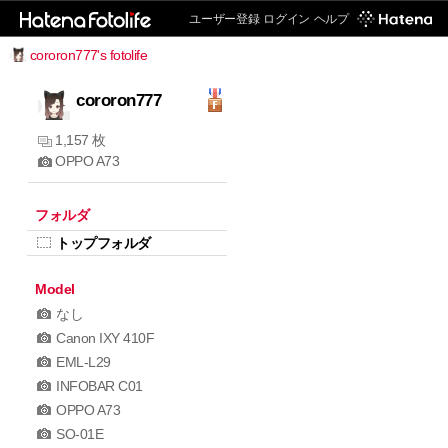
ユーザー登録
ログイン
ヘルプ
cororon777's fotolife
cororon777
1,157 枚
OPPO A73
フォルダ
トップフォルダ
Model
なし
Canon IXY 410F
EML-L29
INFOBAR C01
OPPO A73
SO-01E