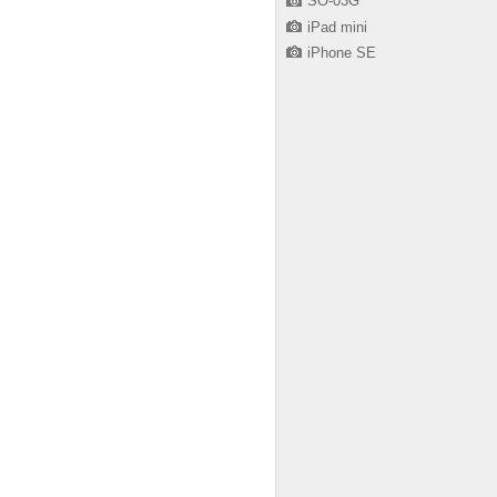
SO-03G
iPad mini
iPhone SE