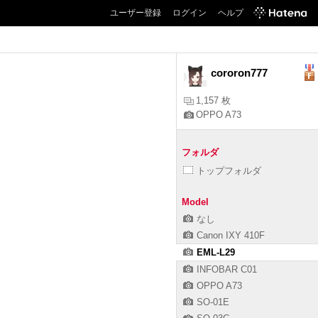
ユーザー登録
ログイン
ヘルプ
cororon777
1,157 枚
OPPO A73
フォルダ
トップフォルダ
Model
なし
Canon IXY 410F
EML-L29
INFOBAR C01
OPPO A73
SO-01E