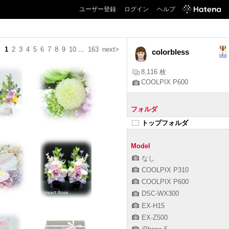
ユーザー登録
ログイン
ヘルプ
1
2
3
4
5
6
7
8
9
10
...
163
next>
colorbless
8,116 枚
COOLPIX P600
フォルダ
トップフォルダ
Model
なし
COOLPIX P310
COOLPIX P600
DSC-WX300
EX-H15
EX-Z500