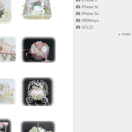
iPhone 5
iPhone 5c
iPhone 5s
N906imyu
SCL22
more