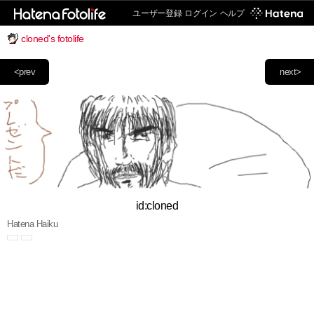
ユーザー登録
ログイン
ヘルプ
cloned's fotolife
<prev
next>
id:cloned
Hatena Haiku