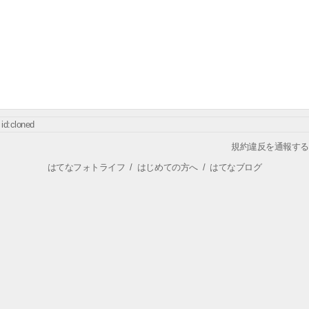
id:cloned
規約違反を通報する
はてなフォトライフ
/
はじめての方へ
/
はてなブログ