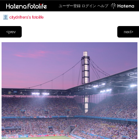
ユーザー登録
ログイン
ヘルプ
citydrifrers's fotolife
<prev
next>