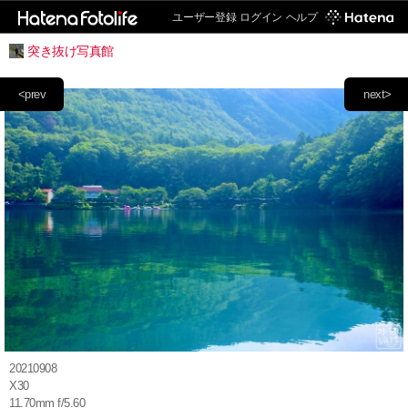
ユーザー登録
ログイン
ヘルプ
突き抜け写真館
<prev
next>
20210908
X30
11.70mm f/5.60