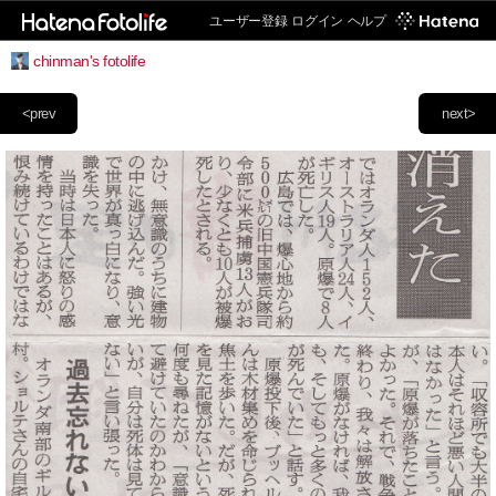
ユーザー登録
ログイン
ヘルプ
chinman's fotolife
<prev
next>