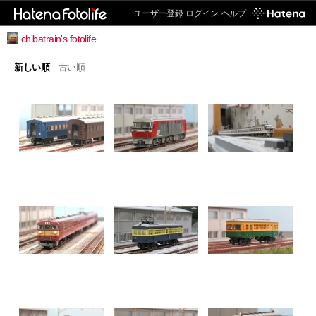
ユーザー登録
ログイン
ヘルプ
chibatrain's fotolife
新しい順
|
古い順