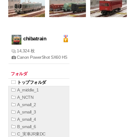
chibatrain
14,324 枚
Canon PowerShot SX60 HS
フォルダ
トップフォルダ
A_middle_1
A_NCTN
A_small_2
A_small_3
A_small_4
B_small_6
C_実車JR東DC