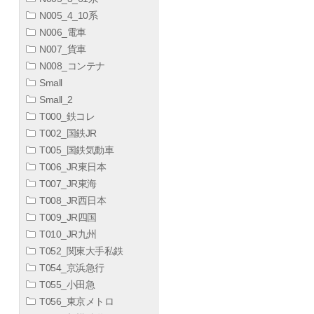
N005_4_10系
N006_電車
N007_貨車
N008_コンテナ
Small
Small_2
T000_鉄コレ
T002_国鉄JR
T005_国鉄気動車
T006_JR東日本
T007_JR東海
T008_JR西日本
T009_JR四国
T010_JR九州
T052_関東大手私鉄
T054_京浜急行
T055_小田急
T056_東京メトロ