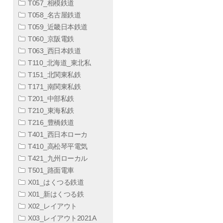
T057_相模鉄道
T058_名古屋鉄道
T059_近畿日本鉄道
T060_京阪電鉄
T063_西日本鉄道
T110_北海道_東北私
T151_北関東私鉄
T171_南関東私鉄
T201_中部私鉄
T210_東海私鉄
T216_豊橋鉄道
T401_西日本ローカ
T410_高松琴平電気
T421_九州ローカル
T501_路面電車
X01_はくつる鉄道
X01_新はくつる鉄
X02_レイアウト
X03_レイアウト2021A