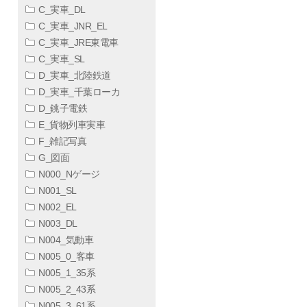
C_実車_DL
C_実車_JNR_EL
C_実車_JRE東電車
C_実車_SL
D_実車_北陸鉄道
D_実車_千葉ローカ
D_銚子電鉄
E_貨物列車実車
F_雑記写真
G_図面
N000_Nゲージ
N001_SL
N002_EL
N003_DL
N004_気動車
N005_0_客車
N005_1_35系
N005_2_43系
N005_3_61系