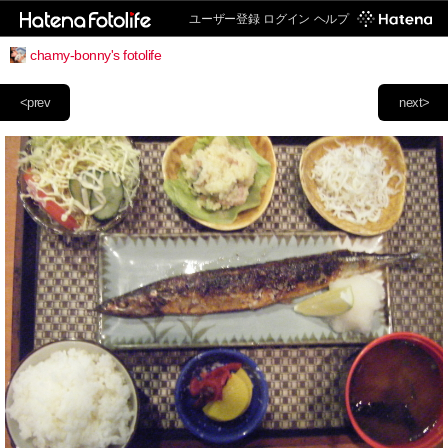
ユーザー登録
ログイン
ヘルプ
chamy-bonny's fotolife
<prev
next>