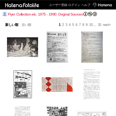
ユーザー登録
ログイン
ヘルプ
Flyer Collection etc. 1975 - 1990: Original Sources
新しい順
|
古い順
1
2
3
4
5
6
7
8
9
10
...
15
next>