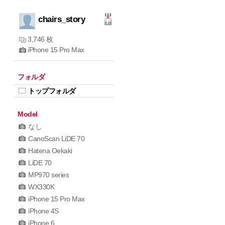
chairs_story
3,746 枚
iPhone 15 Pro Max
フォルダ
トップフォルダ
Model
なし
CanoScan LiDE 70
Hatena Oekaki
LiDE 70
MP970 series
WX330K
iPhone 15 Pro Max
iPhone 4S
iPhone 6