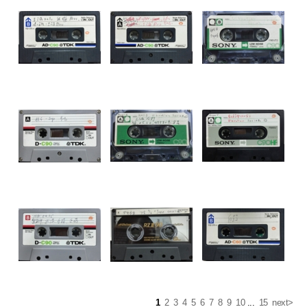
1
2
3
4
5
6
7
8
9
10
...
15
next>