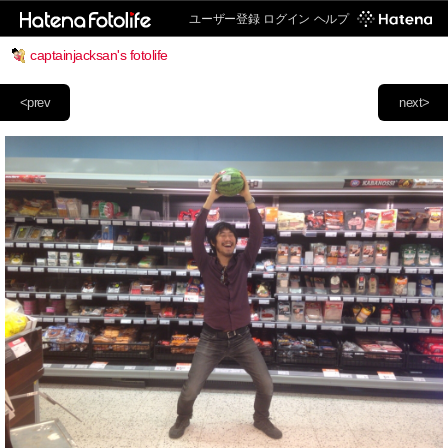
ユーザー登録
ログイン
ヘルプ
captainjacksan's fotolife
<prev
next>