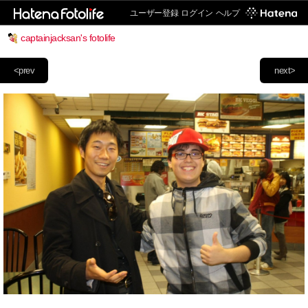
ユーザー登録
ログイン
ヘルプ
captainjacksan's fotolife
<prev
next>