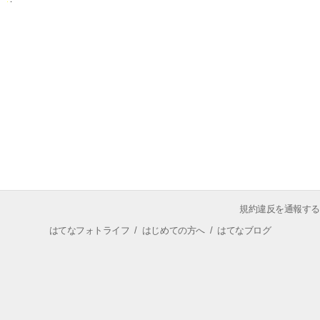
規約違反を通報する
はてなフォトライフ
/
はじめての方へ
/
はてなブログ