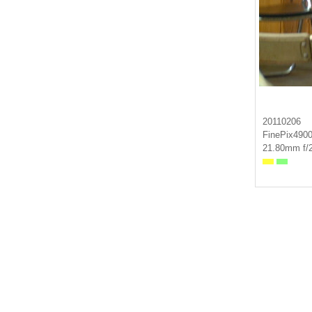
20110206
FinePix490
21.80mm f/