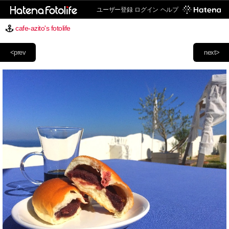
ユーザー登録
ログイン
ヘルプ
cafe-azito's fotolife
<prev
next>