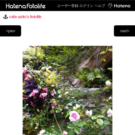
ユーザー登録
ログイン
ヘルプ
cafe-azito's fotolife
<prev
next>