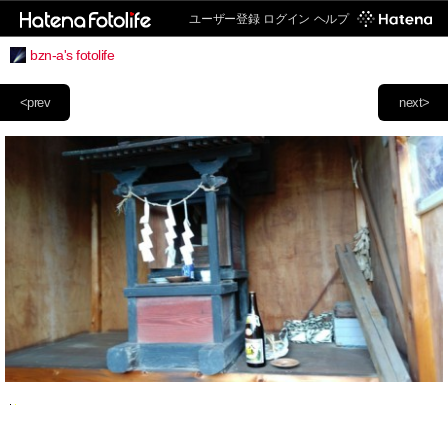
ユーザー登録
ログイン
ヘルプ
bzn-a's fotolife
<prev
next>