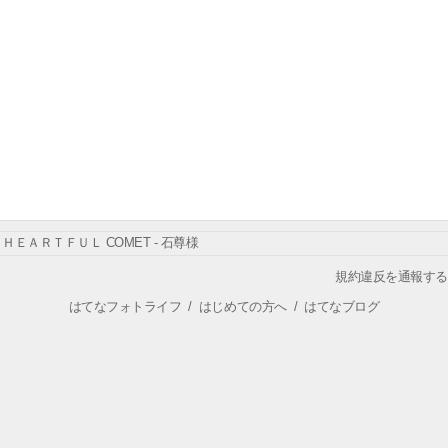
ＨＥＡＲＴＦＵＬ COMET - 石尊様
規約違反を通報する
はてなフォトライフ
/
はじめての方へ
/
はてなブログ