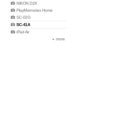
NIKON D2X
PlayMemories Home
SC-02G
SC-41A
iPad Air
more