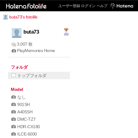
ユーザー登録
ログイン
ヘルプ
buta73's fotolife
buta73
3,007 枚
PlayMemories Home
フォルダ
トップフォルダ
Model
なし
901SH
A405SH
DMC-TZ7
HDR-CX180
ILCE-6000