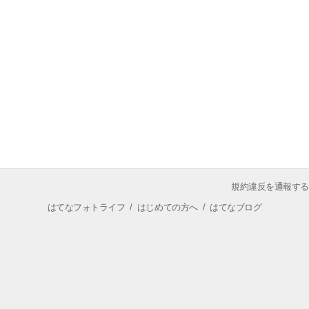
規約違反を通報する
はてなフォトライフ
/
はじめての方へ
/
はてなブログ