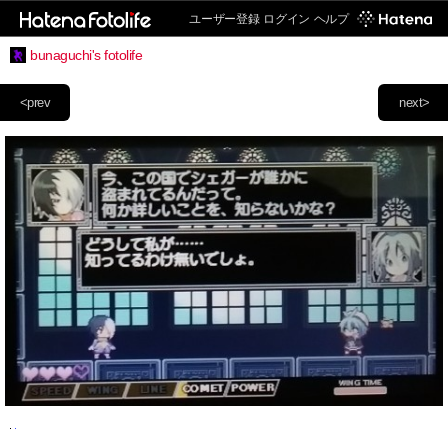
ユーザー登録
ログイン
ヘルプ
bunaguchi's fotolife
<prev
next>