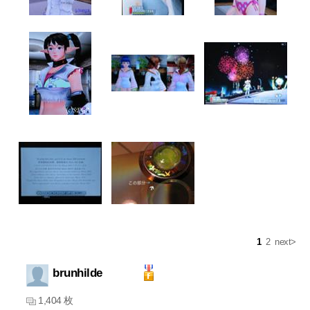
1
2
next>
brunhilde
1,404 枚