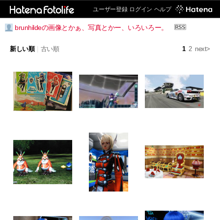
ユーザー登録
ログイン
ヘルプ
brunhildeの画像とかぁ、写真とかー、いろいろー。
新しい順
|
古い順
1
2
next>