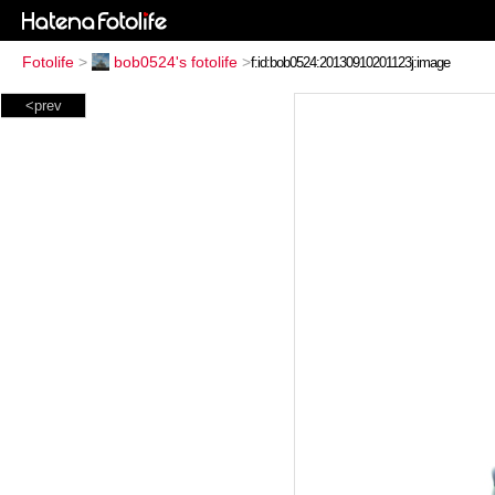
Fotolife
>
bob0524's fotolife
>
<prev