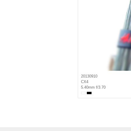
20130910
CX4
5.40mm f/3.70