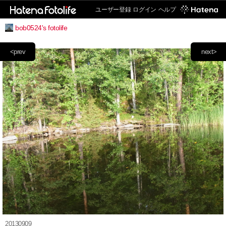
ユーザー登録
ログイン
ヘルプ
bob0524's fotolife
<prev
next>
20130909