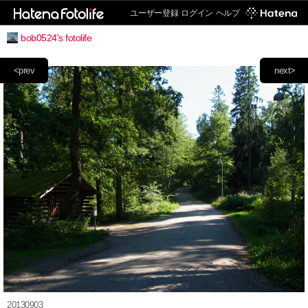
ユーザー登録
ログイン
ヘルプ
bob0524's fotolife
<prev
next>
20130903