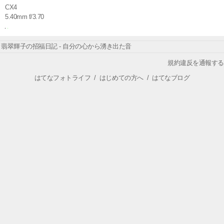
CX4
5.40mm f/3.70
翡翠輝子の招福日記 - 自分の心から湧き出た音
規約違反を通報する
はてなフォトライフ
/
はじめての方へ
/
はてなブログ