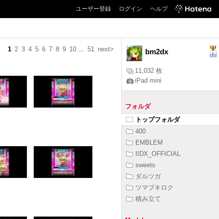
ユーザー登録
ログイン
ヘルプ
1
2
3
4
5
6
7
8
9
10
...
51
next>
bm2dx
11,032 枚
iPad mini
フォルダ
トップフォルダ
400
EMBLEM
IIDX_OFFICIAL
sweets
ダルツガ
ツマブキロク
積み立て