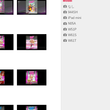
Model
なし
944SH
iPad mini
N05A
W51P
W61S
W61T