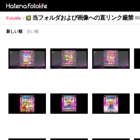
当フォルダおよび画像への直リンク厳禁
Fotolife
>
新しい順
|
古い順