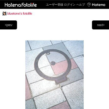
ユーザー登録
ログイン
ヘルプ
bluetone's fotolife
<prev
next>