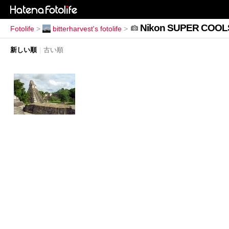
Nikon SUPER COOL
Fotolife
>
bitterharvest's fotolife
>
新しい順
|
古い順