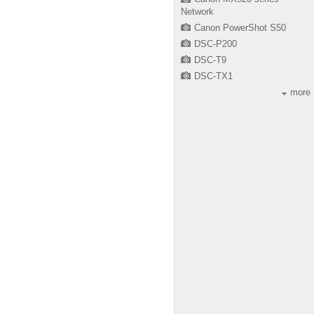
Network
Canon PowerShot S50
DSC-P200
DSC-T9
DSC-TX1
more