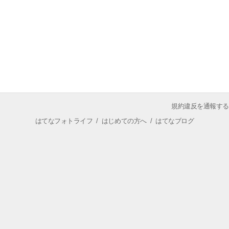
規約違反を通報する
はてなフォトライフ
/
はじめての方へ
/
はてなブログ