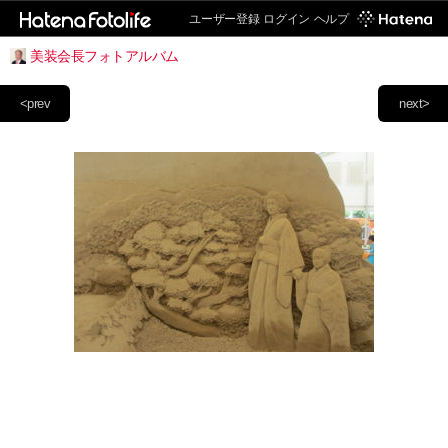
ユーザー登録
ログイン
ヘルプ
美装会長フォトアルバム
<prev
next>